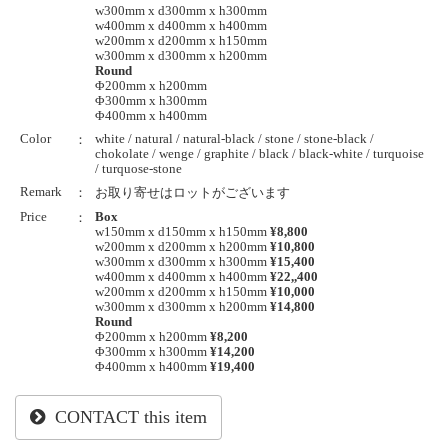
w300mm x d300mm x h300mm
w400mm x d400mm x h400mm
w200mm x d200mm x h150mm
w300mm x d300mm x h200mm
Round
Φ200mm x h200mm
Φ300mm x h300mm
Φ400mm x h400mm
Color
white / natural / natural-black / stone / stone-black /
：
chokolate / wenge / graphite / black / black-white / turquoise
/ turquose-stone
Remark
：
お取り寄せはロットがございます
Price
Box
：
w150mm x d150mm x h150mm
¥8,800
w200mm x d200mm x h200mm
¥10,800
w300mm x d300mm x h300mm
¥15,400
w400mm x d400mm x h400mm
¥22,,400
w200mm x d200mm x h150mm
¥10,000
w300mm x d300mm x h200mm
¥14,800
Round
Φ200mm x h200mm
¥8,200
Φ300mm x h300mm
¥14,200
Φ400mm x h400mm
¥19,400
CONTACT this item