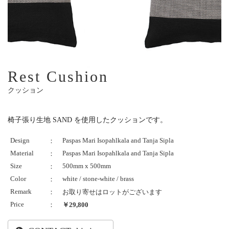
Rest Cushion
クッション
椅子張り生地 SAND を使用したクッションです。
Design
Paspas Mari Isopahlkala and Tanja Sipla
：
Material
Paspas Mari Isopahlkala and Tanja Sipla
：
Size
500mm x 500mm
：
Color
white / stone-white / brass
：
Remark
：
お取り寄せはロットがございます
Price
：
￥29,800