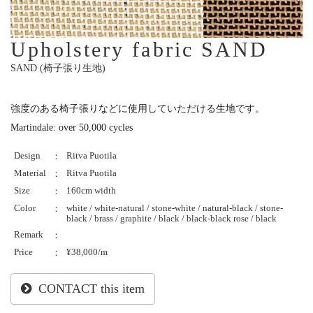
Upholstery fabric SAND
SAND (椅子張り生地)
強度のある椅子張りなどに使用していただける生地です。
Martindale: over 50,000 cycles
Design
Ritva Puotila
：
Material
Ritva Puotila
：
Size
160cm width
：
Color
white / white-natural / stone-white / natural-black / stone-
：
black / brass / graphite / black / black-black rose / black
Remark
：
Price
¥38,000/m
：
CONTACT this item