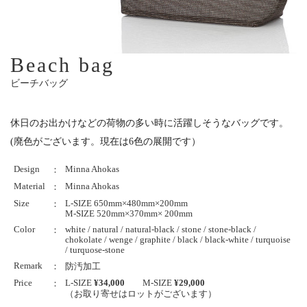
Beach bag
ビーチバッグ
休日のお出かけなどの荷物の多い時に活躍しそうなバッグです。
(廃色がございます。現在は6色の展開です）
Design
Minna Ahokas
：
Material
Minna Ahokas
：
Size
L-SIZE 650mm×480mm×200mm
：
M-SIZE 520mm×370mm× 200mm
Color
white / natural / natural-black / stone / stone-black /
：
chokolate / wenge / graphite / black / black-white / turquoise
/ turquose-stone
Remark
：
防汚加工
Price
L-SIZE
¥34,000
M-SIZE
¥29,000
：
（お取り寄せはロットがございます）