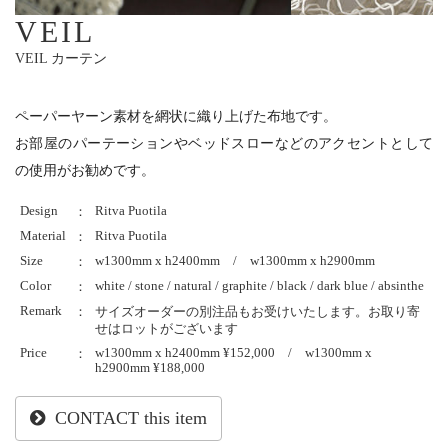
VEIL
VEIL カーテン
ペーパーヤーン素材を網状に織り上げた布地です。
お部屋のパーテーションやベッドスローなどのアクセントとして
の使用がお勧めです。
Design
Ritva Puotila
：
Material
Ritva Puotila
：
Size
w1300mm x h2400mm / w1300mm x h2900mm
：
Color
white / stone / natural / graphite / black / dark blue / absinthe
：
Remark
：
サイズオーダーの別注品もお受けいたします。お取り寄
せはロットがございます
Price
w1300mm x h2400mm ¥152,000 / w1300mm x
：
h2900mm ¥188,000
CONTACT this item